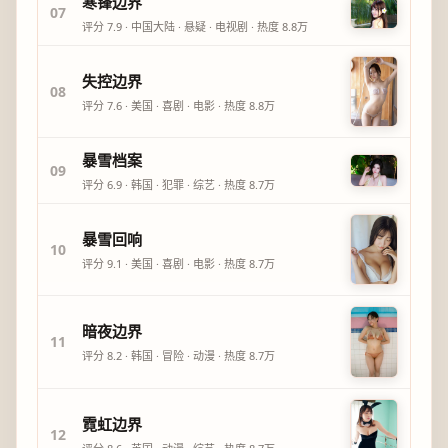
寒锋边界
07
评分
7.9
·
中国大陆
·
悬疑
·
电视剧
· 热度
8.8万
失控边界
08
评分
7.6
·
美国
·
喜剧
·
电影
· 热度
8.8万
暴雪档案
09
评分
6.9
·
韩国
·
犯罪
·
综艺
· 热度
8.7万
暴雪回响
10
评分
9.1
·
美国
·
喜剧
·
电影
· 热度
8.7万
暗夜边界
11
评分
8.2
·
韩国
·
冒险
·
动漫
· 热度
8.7万
霓虹边界
12