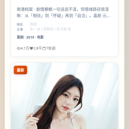
南港档案 · 剧情梗概一句话说不清，但情绪路径很清
晰：从「相信」到「怀疑」再到「自洽」。喜剧 元素
服务人物，而不是反过来。
韩国
地区
朱一龙 / 梁朝伟 / 张子枫 等
主演
喜剧
·
2019
·
电影
4.1万
2.8千
7年前
最新