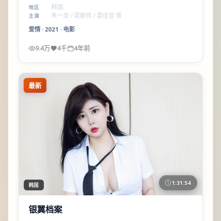
意、留白、后劲。
韩国
地区
朱一龙 / 梁朝伟 / 雷佳音 等
主演
爱情
·
2021
·
电影
9.4万
4千
4年前
最新
1:31:54
韩国
银翼档案