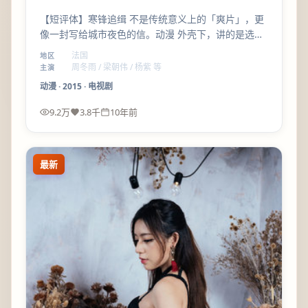
【短评体】寒锋追缉 不是传统意义上的「爽片」，更
像一封写给城市夜色的信。动漫 外壳下，讲的是选择
与代价；陈凯歌 的调度让群戏也不乱。
法国
地区
周冬雨 / 梁朝伟 / 杨紫 等
主演
动漫
·
2015
·
电视剧
9.2万
3.8千
10年前
最新