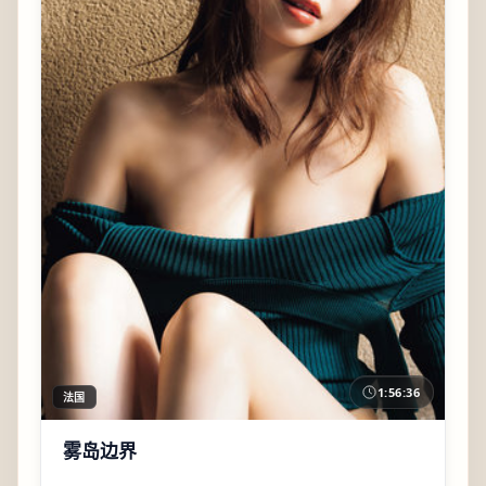
1:56:36
法国
雾岛边界