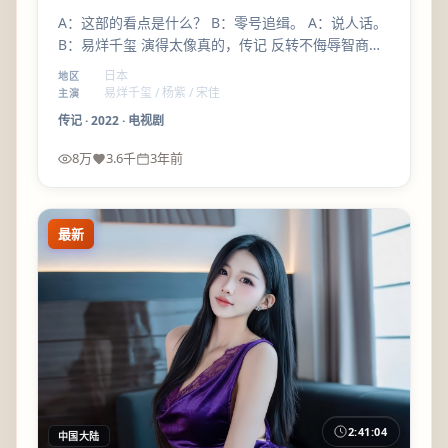
A：这部的看点是什么？ B：零号追缉。 A：说人话。
B：易烊千玺 演得太像真的，传记 反转不侮辱智商，
毕赣 会拍群像。
日本
地区
易烊千玺 / 杨紫 / 宋佳
主演
传记
·
2022
·
电视剧
8万
3.6千
3年前
最新
2:41:04
中国大陆