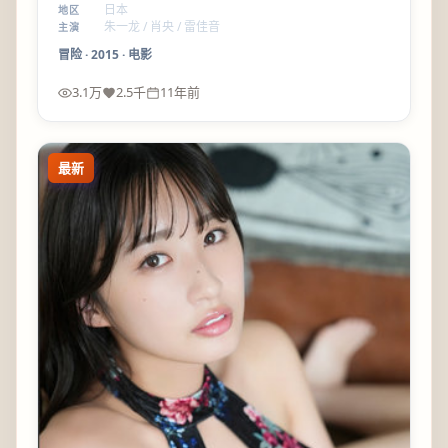
圆；林超贤 的镜头语言很克制。
日本
地区
朱一龙 / 肖央 / 雷佳音
主演
冒险
·
2015
·
电影
3.1万
2.5千
11年前
最新