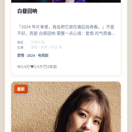
白昼回响
「2024 年片单里，我会把它放在偏后段再看。」不是
不好，而是 白昼回响 需要一点心境：爱情 的气质偏
沉，看完会想安静坐一会儿。
中国大陆
地区
谭卓 / 肖央 / 宋佳 等
主演
爱情
·
2024
·
电视剧
2.9万
2.5千
2年前
最新