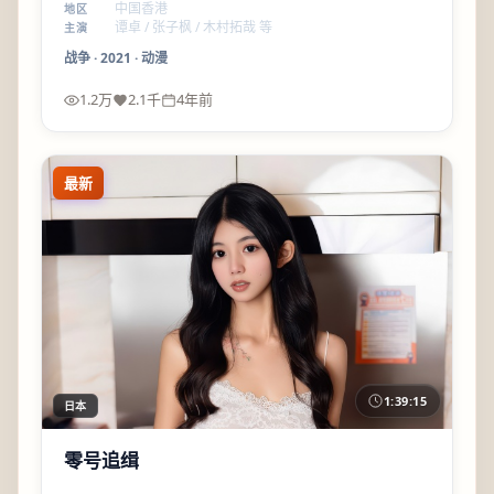
中国香港
地区
谭卓 / 张子枫 / 木村拓哉 等
主演
战争
·
2021
·
动漫
1.2万
2.1千
4年前
最新
1:39:15
日本
零号追缉