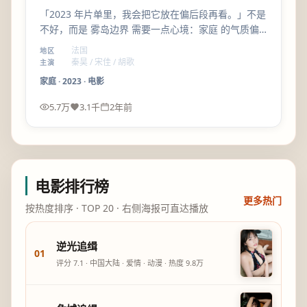
「2023 年片单里，我会把它放在偏后段再看。」不是
不好，而是 雾岛边界 需要一点心境：家庭 的气质偏
沉，看完会想安静坐一会儿。
法国
地区
秦昊 / 宋佳 / 胡歌
主演
家庭
·
2023
·
电影
5.7万
3.1千
2年前
电影排行榜
更多热门
按热度排序 · TOP 20 · 右侧海报可直达播放
逆光追缉
01
评分
7.1
·
中国大陆
·
爱情
·
动漫
· 热度
9.8万