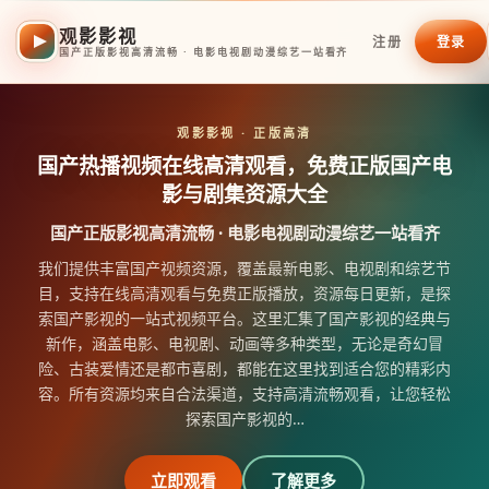
观影影视
注册
登录
国产正版影视高清流畅 · 电影电视剧动漫综艺一站看齐
观影影视
· 正版高清
国产热播视频在线高清观看，免费正版国产电
影与剧集资源大全
国产正版影视高清流畅 · 电影电视剧动漫综艺一站看齐
我们提供丰富国产视频资源，覆盖最新电影、电视剧和综艺节
目，支持在线高清观看与免费正版播放，资源每日更新，是探
索国产影视的一站式视频平台。这里汇集了国产影视的经典与
新作，涵盖电影、电视剧、动画等多种类型，无论是奇幻冒
险、古装爱情还是都市喜剧，都能在这里找到适合您的精彩内
容。所有资源均来自合法渠道，支持高清流畅观看，让您轻松
探索国产影视的
…
立即观看
了解更多