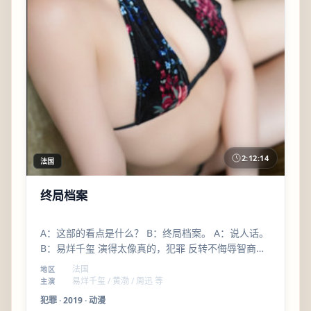
2:12:14
法国
终局档案
A：这部的看点是什么？ B：终局档案。 A：说人话。
B：易烊千玺 演得太像真的，犯罪 反转不侮辱智商，
刁亦男 会拍群像。
法国
地区
易烊千玺 / 黄渤 / 周迅 等
主演
犯罪
·
2019
·
动漫