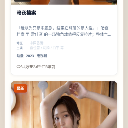
暗夜档案
「我以为只是电视剧，结果它想聊的是人性。」暗夜
档案 里 雷佳音 的一场独角戏值得反复拉片；整体气
质偏 克制，适合喜欢细品的观众。
中国香港
地区
雷佳音 / 沈腾 / 白宇 等
主演
动漫
·
2023
·
电视剧
3.4万
2.6千
3年前
最新