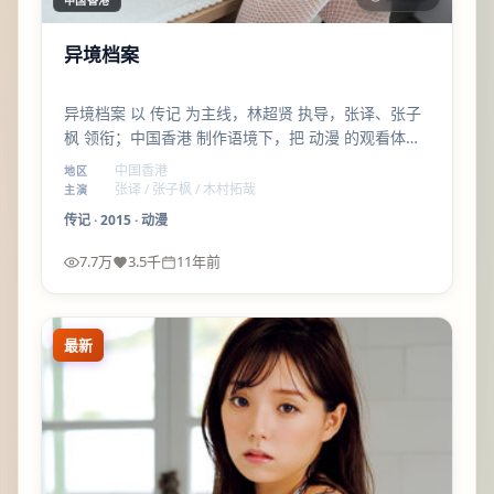
异境档案
异境档案 以 传记 为主线，林超贤 执导，张译、张子
枫 领衔；中国香港 制作语境下，把 动漫 的观看体验
做得更细腻——配角线比主线更锋利，值得一看。
中国香港
地区
张译 / 张子枫 / 木村拓哉
主演
传记
·
2015
·
动漫
7.7万
3.5千
11年前
最新