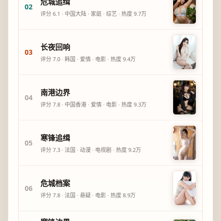
危城追缉
02
评分
6.1
·
中国大陆
·
家庭
·
综艺
· 热度
9.7万
长夜回响
03
评分
7.0
·
韩国
·
爱情
·
电影
· 热度
9.4万
南港边界
04
评分
7.8
·
中国香港
·
爱情
·
电影
· 热度
9.3万
寒锋追缉
05
评分
7.3
·
法国
·
动漫
·
电视剧
· 热度
9.2万
危城档案
06
评分
7.8
·
法国
·
悬疑
·
电影
· 热度
8.9万