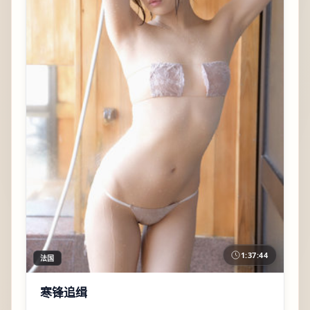
1:37:44
法国
寒锋追缉