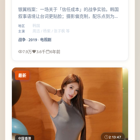
银翼档案：一场关于「信任成本」的战争实验。韩国
叙事语境让台词更贴脸；摄影偏克制，配乐点到为
止，留白很舒服。
韩国
地区
周迅 / 杨紫 / 张子枫 等
主演
战争
·
2019
·
电视剧
7.9万
3.6千
6年前
最新
2:13:47
中国香港