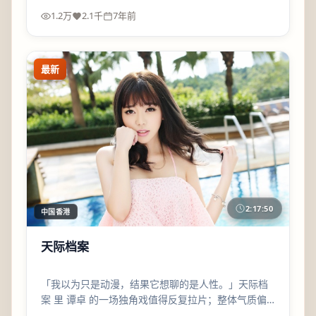
1.2万
2.1千
7年前
最新
2:17:50
中国香港
天际档案
「我以为只是动漫，结果它想聊的是人性。」天际档
案 里 谭卓 的一场独角戏值得反复拉片；整体气质偏
诙谐，适合喜欢细品的观众。