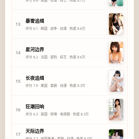
评分
8.6
·
英国
·
动漫
·
综艺
· 热度
8.7万
暴雪追缉
13
评分
6.1
·
韩国
·
战争
·
动漫
· 热度
8.6万
星河边界
14
评分
8.2
·
法国
·
冒险
·
综艺
· 热度
8.6万
长夜追缉
15
评分
7.9
·
美国
·
喜剧
·
动漫
· 热度
8.3万
狂潮回响
16
评分
6.3
·
英国
·
惊悚
·
电视剧
· 热度
8.3万
天际边界
17
评分
7.7
·
中国香港
·
喜剧
·
动漫
· 热度
8.3万