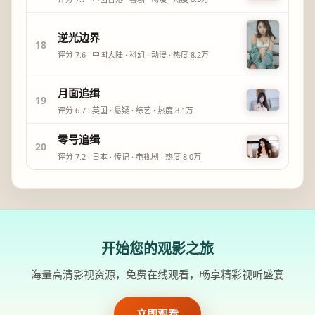
逆光边界
18
评分
7.6
·
中国大陆
·
科幻
·
动漫
· 热度
8.2万
月面追缉
19
评分
6.7
·
英国
·
悬疑
·
综艺
· 热度
8.1万
零号追缉
20
评分
7.2
·
日本
·
传记
·
电视剧
· 热度
8.0万
开始您的观影之旅
海量高清影视资源，免费在线观看，畅享精彩视听盛宴
立即观看